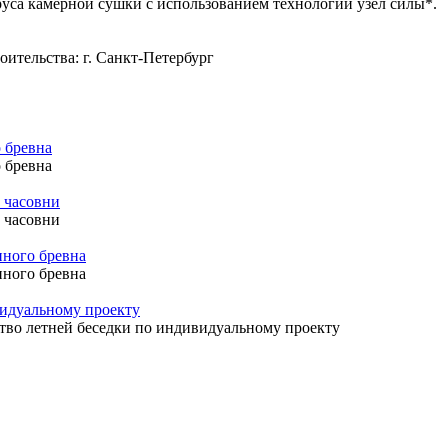
уса камерной сушки с использованием технологии узел силы*.
роительства: г. Санкт-Петербург
 бревна
 бревна
 часовни
 часовни
нного бревна
нного бревна
видуальному проекту
тво летней беседки по индивидуальному проекту