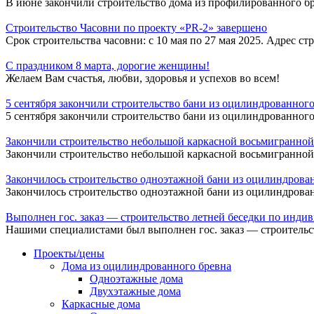
В июне закончили строительство дома из профилированного бр
Строительство Часовни по проекту «PR-2» завершено
Срок строительства часовни: с 10 мая по 27 мая 2025. Адрес ст
С праздником 8 марта, дорогие женщины!
Желаем Вам счастья, любви, здоровья и успехов во всем!
5 сентября закончили строительство бани из оцилиндрованного
5 сентября закончили строительство бани из оцилиндрованного
Закончили строительство небольшой каркасной восьмигранной
Закончили строительство небольшой каркасной восьмигранной
Закончилось строительство одноэтажной бани из оцилиндрова
Закончилось строительство одноэтажной бани из оцилиндрова
Выполнен гос. заказ — строительство летней беседки по инди
Нашими специалистами был выполнен гос. заказ — строительс
Проекты/цены
Дома из оцилиндрованного бревна
Одноэтажные дома
Двухэтажные дома
Каркасные дома